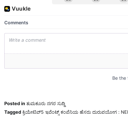
Posted in
ತುಮಕೂರು ನಗರ ಸುದ್ದಿ
Tagged
ಕ್ರಿಯೇಟಿವ್5 ಇವೆಂಟ್ಸ್ ಕಂಪೆನಿಯ ಹೆಸರು ದುರುಪಯೋಗ : NE