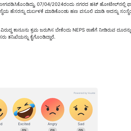
ೋಗಪಡಿಸಿಕೊಂಡಿದ್ದು, 07/04/2024ರಂದು ನಗರದ ಹಟ್ ಹೋಟೇಲ್‌ನಲ್ಲಿ ಫ್
ಸಂಸ್ಥೆಯ ಹೆಸರನ್ನು ದುರ್ಬಳಕೆ ಮಾಡಿಕೊಂಡು ಹಣ ವಸೂಲಿ ಮಾಡಿ ಅದನ್ನು ಸಂಸ್ಥ
ರ ವಿರುದ್ಧ ಕಾನೂನು ಕ್ರಮ ಜರುಗಿಸ ಬೇಕೆಂದು NEPS ಠಾಣೆಗೆ ನೀಡಿರುವ ದೂರನ್ನ
 ತನಿಖೆಯನ್ನು ಕೈಗೊಂಡಿದ್ದಾರೆ.