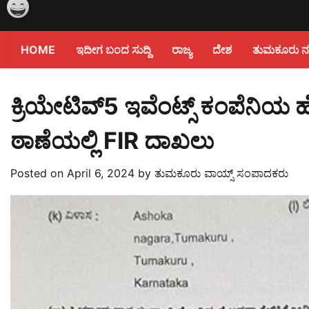
HOME
ಇದೀಗ ಬಂದ ಸುದ್ದಿ
ರಾಜ್ಯ
ದೇಶ
ತುಮಕೂರು ನಗರ
ಕ್ರಿಯೇಟಿವ್5 ಇವೆಂಟ್ಸ್ ಕಂಪೆನ
ಠಾಣೆಯಲ್ಲಿ FIR ದಾಖಲು
Posted on
April 6, 2024
by
ತುಮಕೂರು ವಾಯ್ಸ್ ಸಂಪಾದಕರು