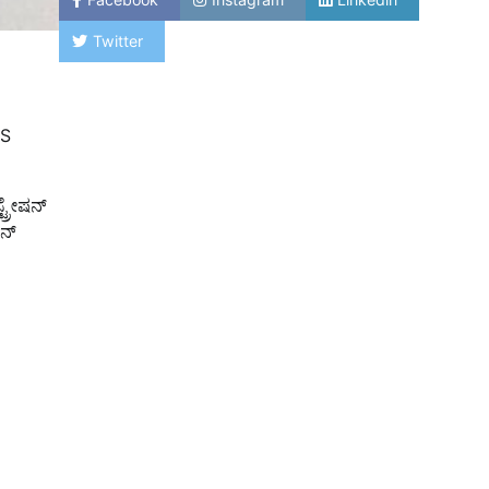
Twitter
PS
ಟ್ರೇಷನ್
ನ್