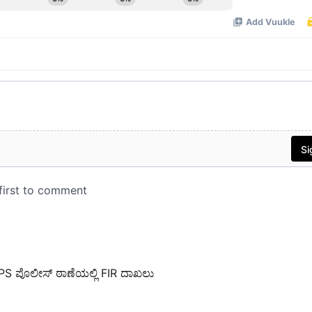
PS ಪೊಲೀಸ್ ಠಾಣೆಯಲ್ಲಿ FIR ದಾಖಲು