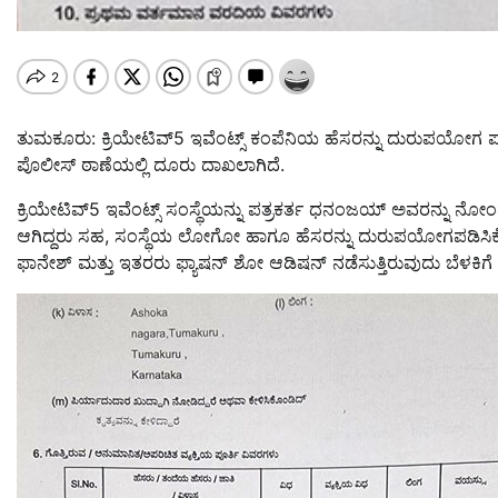
ತುಮಕೂರು: ಕ್ರಿಯೇಟಿವ್5 ಇವೆಂಟ್ಸ್ ಕಂಪೆನಿಯ ಹೆಸರನ್ನು ದುರುಪಯೋಗ ಪಡ
ಪೊಲೀಸ್ ಠಾಣೆಯಲ್ಲಿ ದೂರು ದಾಖಲಾಗಿದೆ.
ಕ್ರಿಯೇಟಿವ್5 ಇವೆಂಟ್ಸ್ ಸಂಸ್ಥೆಯನ್ನು ಪತ್ರಕರ್ತ ಧನಂಜಯ್ ಅವರನ್ನು ನೋಂದಣ
ಆಗಿದ್ದರು ಸಹ, ಸಂಸ್ಥೆಯ ಲೋಗೋ ಹಾಗೂ ಹೆಸರನ್ನು ದುರುಪಯೋಗಪಡಿಸಿಕೊ
ಫಾನೇಶ್ ಮತ್ತು ಇತರರು ಫ್ಯಾಷನ್ ಶೋ ಆಡಿಷನ್ ನಡೆಸುತ್ತಿರುವುದು ಬೆಳಕಿಗೆ