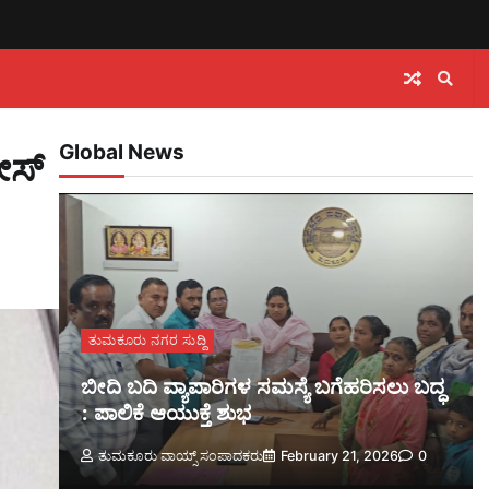
Global News
ೀಸ್
ತುಮಕೂರು ನಗರ ಸುದ್ದಿ
ಬೀದಿ ಬದಿ ವ್ಯಾಪಾರಿಗಳ ಸಮಸ್ಯೆ ಬಗೆಹರಿಸಲು ಬದ್ಧ
: ಪಾಲಿಕೆ ಆಯುಕ್ತೆ ಶುಭ
ತುಮಕೂರು ವಾಯ್ಸ್ ಸಂಪಾದಕರು
February 21, 2026
0