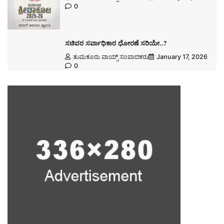
0
ಸಚಿವರ ಸರ್ವಾಧಿಕಾರ ಧೋರಣೆ ಸರಿಯೇ..?
ತುಮಕೂರು ವಾಯ್ಸ್ ಸಂಪಾದಕರು
January 17, 2026
0