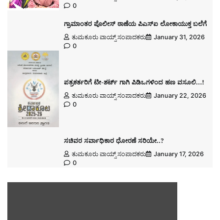
0
ಗ್ರಾಮಾಂತರ ಪೊಲೀಸ್ ಠಾಣೆಯ ಪಿಎಸ್ಐ ಲೋಕಾಯುಕ್ತ ಬಲೆಗೆ
ತುಮಕೂರು ವಾಯ್ಸ್ ಸಂಪಾದಕರು
January 31, 2026
0
ಪತ್ರಕರ್ತರಿಗೆ ಟೀ-ಶರ್ಟ್ ಗಾಗಿ ಪಿಡಿಒಗಳಿಂದ ಹಣ ವಸೂಲಿ…!
ತುಮಕೂರು ವಾಯ್ಸ್ ಸಂಪಾದಕರು
January 22, 2026
0
ಸಚಿವರ ಸರ್ವಾಧಿಕಾರ ಧೋರಣೆ ಸರಿಯೇ..?
ತುಮಕೂರು ವಾಯ್ಸ್ ಸಂಪಾದಕರು
January 17, 2026
0