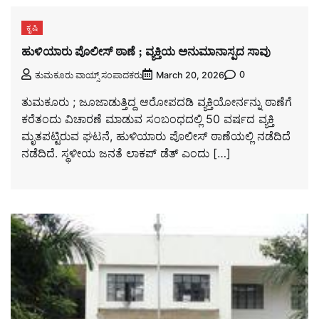
ಕೃಷಿ
ಹುಳಿಯಾರು ಪೊಲೀಸ್ ಠಾಣೆ ; ವ್ಯಕ್ತಿಯ ಅನುಮಾನಾಸ್ಪದ ಸಾವು
0
ತುಮಕೂರು ವಾಯ್ಸ್ ಸಂಪಾದಕರು
March 20, 2026
ತುಮಕೂರು ; ಜೂಜಾಡುತ್ತಿದ್ದ ಆರೋಪದಡಿ ವ್ಯಕ್ತಿಯೋರ್ನನ್ನು ಠಾಣೆಗೆ
ಕರೆತಂದು ವಿಚಾರಣೆ ಮಾಡುವ ಸಂಬಂಧದಲ್ಲಿ 50 ವರ್ಷದ ವ್ಯಕ್ತಿ
ಮೃತಪಟ್ಟಿರುವ ಘಟನೆ, ಹುಳಿಯಾರು ಪೊಲೀಸ್ ಠಾಣೆಯಲ್ಲಿ ನಡೆದಿದೆ
ನಡೆದಿದೆ. ಸ್ಥಳೀಯ ಜನತೆ ಲಾಕಪ್ ಡೆತ್ ಎಂದು […]