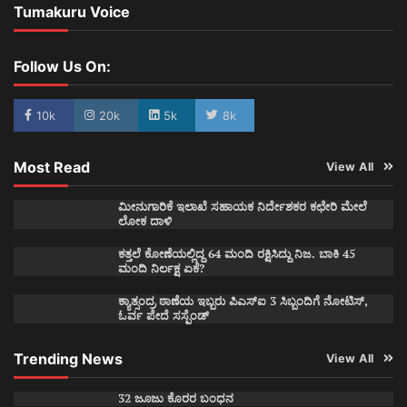
Tumakuru Voice
Follow Us On:
10k
20k
5k
8k
Most Read
View All
ಮೀನುಗಾರಿಕೆ ಇಲಾಖೆ ಸಹಾಯಕ ನಿರ್ದೇಶಕರ ಕಛೇರಿ ಮೇಲೆ
ಲೋಕ ದಾಳಿ
ಕತ್ತಲೆ ಕೋಣೆಯಲ್ಲಿದ್ದ 64 ಮಂದಿ ರಕ್ಷಿಸಿದ್ದು ನಿಜ. ಬಾಕಿ 45
ಮಂದಿ ನಿರ್ಲಕ್ಷ ಏಕೆ?
ಕ್ಯಾತ್ಸಂದ್ರ ಠಾಣೆಯ ಇಬ್ಬರು ಪಿಎಸ್ಐ 3 ಸಿಬ್ಬಂದಿಗೆ ನೋಟಿಸ್,
ಓರ್ವ ಪೇದೆ ಸಸ್ಪೆಂಡ್
Trending News
View All
32 ಜೂಜು ಕೊರರ ಬಂಧನ