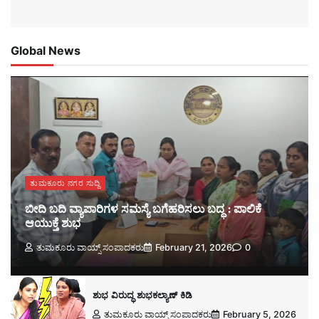
Global News
ತುಮಕೂರು ನಗರ ಸುದ್ದಿ
ಬೀದಿ ಬದಿ ವ್ಯಾಪಾರಿಗಳ ಸಮಸ್ಯೆ ಬಗೆಹರಿಸಲು ಬದ್ಧ : ಪಾಲಿಕೆ
ಆಯುಕ್ತೆ ಶುಭ
ತುಮಕೂರು ವಾಯ್ಸ್ ಸಂಪಾದಕರು
February 21, 2026
0
ಶುಭ ವಿರುದ್ಧ ಶುಭಕಲ್ಯಾಣ್ ಕಿಡಿ
ತುಮಕೂರು ವಾಯ್ಸ್ ಸಂಪಾದಕರು
February 5, 2026