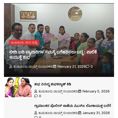
ತುಮಕೂರು ನಗರ ಸುದ್ದಿ
ಬೀದಿ ಬದಿ ವ್ಯಾಪಾರಿಗಳ ಸಮಸ್ಯೆ ಬಗೆಹರಿಸಲು ಬದ್ಧ : ಪಾಲಿಕೆ
ಆಯುಕ್ತೆ ಶುಭ
ತುಮಕೂರು ವಾಯ್ಸ್ ಸಂಪಾದಕರು
February 21, 2026
0
ಶುಭ ವಿರುದ್ಧ ಶುಭಕಲ್ಯಾಣ್ ಕಿಡಿ
ತುಮಕೂರು ವಾಯ್ಸ್ ಸಂಪಾದಕರು
February 5, 2026
0
ಗ್ರಾಮಾಂತರ ಪೊಲೀಸ್ ಠಾಣೆಯ ಪಿಎಸ್ಐ ಲೋಕಾಯುಕ್ತ ಬಲೆಗೆ
ತುಮಕೂರು ವಾಯ್ಸ್ ಸಂಪಾದಕರು
January 31, 2026
0