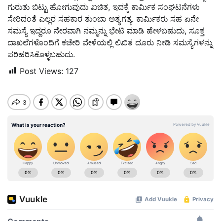
ಗುರುತು ಬಿಟ್ಟು ಹೋಗುವುದು ಖಚಿತ, ಇದಕ್ಕೆ ಕಾರ್ಮಿಕ ಸಂಘಟನೆಗಳು
ಸೇರಿದಂತೆ ಎಲ್ಲರ ಸಹಕಾರ ತುಂಬಾ ಅತ್ಯಗತ್ಯ. ಕಾರ್ಮಿಕರು ಸಹ ಏನೇ
ಸಮಸ್ಯೆ ಇದ್ದರೂ ನೇರವಾಗಿ ನಮ್ಮನ್ನು ಭೇಟಿ ಮಾಡಿ ಹೇಳಬಹುದು, ಸೂಕ್ತ
ದಾಖಲೆಗಳೊಂದಿಗೆ ಕಚೇರಿ ವೇಳೆಯಲ್ಲಿ ಲಿಖಿತ ದೂರು ನೀಡಿ ಸಮಸ್ಯೆಗಳನ್ನು
ಪರಿಹರಿಸಿಕೊಳ್ಳಬಹುದು.
Post Views:
127