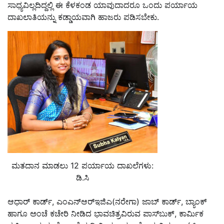
ಸಾಧ್ಯವಿಲ್ಲದಿದ್ದಲ್ಲಿ ಈ ಕೆಳಕಂಡ ಯಾವುದಾದರೂ ಒಂದು ಪರ್ಯಾಯ
ದಾಖಲಾತಿಯನ್ನು ಕಡ್ಡಾಯವಾಗಿ ಹಾಜರು ಪಡಿಸಬೇಕು.
ಮತದಾನ ಮಾಡಲು 12 ಪರ್ಯಾಯ ದಾಖಲೆಗಳು:
ಡಿ.ಸಿ
ಆಧಾರ್ ಕಾರ್ಡ್, ಎಂಎನ್‌ಆರ್‌ಇಜಿಎ(ನರೇಗಾ) ಜಾಬ್ ಕಾರ್ಡ್, ಬ್ಯಾಂಕ್
ಹಾಗೂ ಅಂಚೆ ಕಚೇರಿ ನೀಡಿದ ಭಾವಚಿತ್ರವಿರುವ ಪಾಸ್‌ಬುಕ್, ಕಾರ್ಮಿಕ