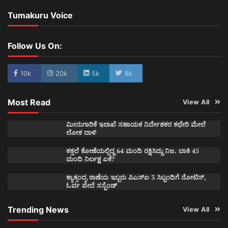
Tumakuru Voice
Follow Us On:
10k
20k
5k
8k
Most Read
View All
ಮೀನುಗಾರಿಕೆ ಇಲಾಖೆ ಸಹಾಯಕ ನಿರ್ದೇಶಕರ ಕಛೇರಿ ಮೇಲೆ
ಲೋಕ ದಾಳಿ
ಕತ್ತಲೆ ಕೋಣೆಯಲ್ಲಿದ್ದ 64 ಮಂದಿ ರಕ್ಷಿಸಿದ್ದು ನಿಜ. ಬಾಕಿ 45
ಮಂದಿ ನಿರ್ಲಕ್ಷ ಏಕೆ?
ಕ್ಯಾತ್ಸಂದ್ರ ಠಾಣೆಯ ಇಬ್ಬರು ಪಿಎಸ್ಐ 3 ಸಿಬ್ಬಂದಿಗೆ ನೋಟಿಸ್,
ಓರ್ವ ಪೇದೆ ಸಸ್ಪೆಂಡ್
Trending News
View All