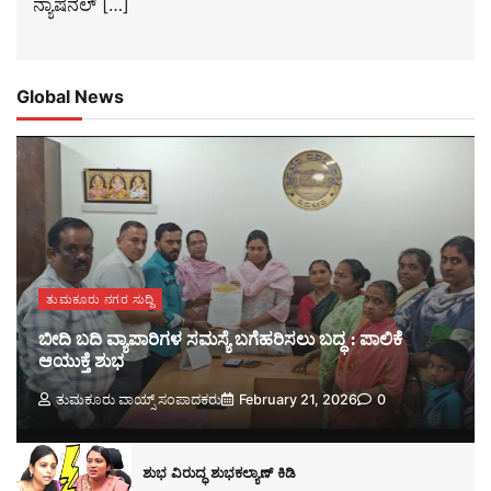
ನ್ಯಾಷನಲ್ […]
Global News
ತುಮಕೂರು ನಗರ ಸುದ್ದಿ
ಬೀದಿ ಬದಿ ವ್ಯಾಪಾರಿಗಳ ಸಮಸ್ಯೆ ಬಗೆಹರಿಸಲು ಬದ್ಧ : ಪಾಲಿಕೆ
ಆಯುಕ್ತೆ ಶುಭ
ತುಮಕೂರು ವಾಯ್ಸ್ ಸಂಪಾದಕರು
February 21, 2026
0
ಶುಭ ವಿರುದ್ಧ ಶುಭಕಲ್ಯಾಣ್ ಕಿಡಿ