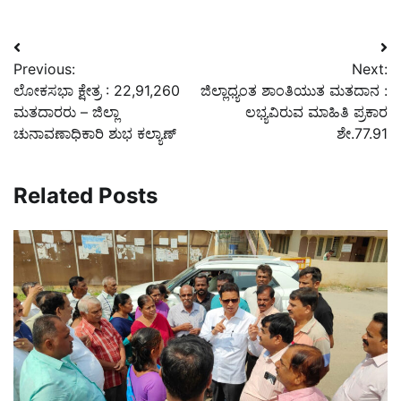
Post
Previous:
Next:
navigation
ಲೋಕಸಭಾ ಕ್ಷೇತ್ರ : 22,91,260
ಜಿಲ್ಲಾಧ್ಯಂತ ಶಾಂತಿಯುತ ಮತದಾನ :
ಮತದಾರರು – ಜಿಲ್ಲಾ
ಲಭ್ಯವಿರುವ ಮಾಹಿತಿ ಪ್ರಕಾರ
ಚುನಾವಣಾಧಿಕಾರಿ ಶುಭ ಕಲ್ಯಾಣ್
ಶೇ.77.91
Related Posts