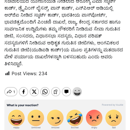
ಸಚಿವಾಲಯದ ಯೋಜನೆಯಡಿ ನೀಡಲಾದ ಆರೋಗ್ಯ ವಿಮಾ ಸ್ಮಾರ್ಟ್
ಕಾರ್ಡ್, ಡ್ರೈವಿಂಗ್ ಲೈಸನ್ಸ್, ಪಾನ್ ಕಾರ್ಡ್, ಎನ್‌ಪಿಆರ್ ಅಡಿಯಲ್ಲಿ
ಆರ್‌ಜಿಐ ನೀಡಿದ ಸ್ಮಾರ್ಟ್ ಕಾರ್ಡ್, ಭಾರತೀಯ ಪಾಸ್‌ಪೋರ್ಟ್,
ಭಾವಚಿತ್ರದೊಂದಿಗೆ ಪಿಂಚಣಿ ದಾಖಲೆ, ರಾಜ್ಯ, ಕೇಂದ್ರ ಸರ್ಕಾರದ ಹಾಗೂ
ಸಾರ್ವಜನಿಕ ಉದ್ದಿಮೆಗಳು ತಮ್ಮ ನೌಕರರಿಗೆ ನೀಡಿರುವ ಸೇವಾ ಗುರುತಿನ
ಚೀಟಿ, ಸಂಸದರು, ವಿಧಾನಸಭಾ ಸದಸ್ಯರು, ವಿಧಾನ ಪರಿಷತ್
ಸದಸ್ಯರುಗಳಿಗೆ ನೀಡಿರುವ ಅಧಿಕೃತ ಗುರುತಿನ ಚೀಟಿಗಳು, ಅಂಗವಿಕಲರ
ಗುರುತಿನ ಚೀಟಿ(ಯುಡಿಐಡಿ ಕಾರ್ಡ್)ಯ ಮೂಲ ಪ್ರತಿಗಳನ್ನು ಮತದಾನದ
ವೇಳೆ ಪರ್ಯಾಯ ದಾಖಲೆಗಳನ್ನಾಗಿ ಬಳಸಬಹುದು ಎಂದು ಅವರು
ತಿಳಿಸಿದ್ದಾರೆ.
Post Views:
234