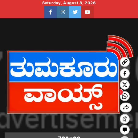
Skip
Saturday, August 8, 2026
to
facebook
instagram
twitter
youtube
content