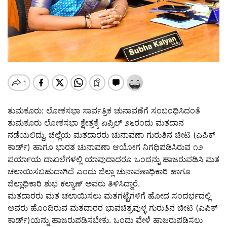
ತುಮಕೂರು: ಲೋಕಸಭಾ ಸಾರ್ವತ್ರಿಕ ಚುನಾವಣೆಗೆ ಸಂಬಂಧಿಸಿದಂತೆ
ತುಮಕೂರು ಲೋಕಸಭಾ ಕ್ಷೇತ್ರಕ್ಕೆ ಏಪ್ರಿಲ್ ೨೬ರಂದು ಮತದಾನ
ನಡೆಯಲಿದ್ದು, ಜಿಲ್ಲೆಯ ಮತದಾರರು ಚುನಾವಣಾ ಗುರುತಿನ ಚೀಟಿ (ಎಪಿಕ್
ಕಾರ್ಡ್) ಹಾಗೂ ಭಾರತ ಚುನಾವಣಾ ಆಯೋಗ ನಿಗಧಿಪಡಿಸಿರುವ ೧೨
ಪರ್ಯಾಯ ದಾಖಲೆಗಳಲ್ಲಿ ಯಾವುದಾದರೂ ಒಂದನ್ನು ಹಾಜರುಪಡಿಸಿ ಮತ
ಚಲಾಯಿಸಬಹುದಾಗಿದೆ ಎಂದು ಜಿಲ್ಲಾ ಚುನಾವಣಾಧಿಕಾರಿ ಹಾಗೂ
ಜಿಲ್ಲಾಧಿಕಾರಿ ಶುಭ ಕಲ್ಯಾಣ್ ಅವರು ತಿಳಿಸಿದ್ದಾರೆ.
ಮತದಾರರು ಮತ ಚಲಾಯಿಸಲು ಮತಗಟ್ಟೆಗಳಿಗೆ ಹೋದ ಸಂದರ್ಭದಲ್ಲಿ
ಅವರು ಹೊಂದಿರುವ ಮತದಾರರ ಭಾವಚಿತ್ರವುಳ್ಳ ಗುರುತಿನ ಚೀಟಿ (ಎಪಿಕ್
ಕಾರ್ಡ್)ಯನ್ನು ಹಾಜರುಪಡಿಸಬೇಕು. ಒಂದು ವೇಳೆ ಹಾಜರುಪಡಿಸಲು