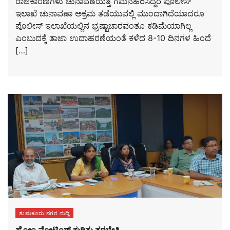
ರಾಜಕಾರಣಿಗಳು ಚುನಾವಣೆಯತ್ತ ಗಮನಹರಿಸಿದ್ದರೆ ಪೊಲೀಸ್
ಇಲಾಖೆ ಚುನಾವಣಾ ಅಕ್ರಮ ತಡೆಯುವಲ್ಲಿ ಮುಂದಾಗಿದೆಯಾದರೂ
ಪೊಲೀಸ್ ಇಲಾಖೆಯಲ್ಲಿನ ಭ್ರಷ್ಟಾಚಾರವಂತೂ ಕಡಿಮೆಯಾಗಿಲ್ಲ
ಎಂಬುದಕ್ಕೆ ತಾಜಾ ಉದಾಹರಣೆಯಂತೆ ಕಳೆದ 8-10 ದಿನಗಳ ಹಿಂದೆ
[…]
ತುಮಕೂರು ನಗರ ಸುದ್ದಿ