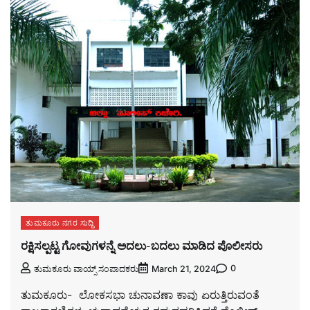
ತುಮಕೂರು ನಗರ ಸುದ್ದಿ
ರಕ್ಷಿಸಲ್ಪಟ್ಟ ಗೋವುಗಳನ್ನೆ ಅದಲು-ಬದಲು ಮಾಡಿದ ಪೊಲೀಸರು
0
ತುಮಕೂರು ವಾಯ್ಸ್ ಸಂಪಾದಕರು
March 21, 2024
ತುಮಕೂರು- ಲೋಕಸಭಾ ಚುನಾವಣಾ ಕಾವು ಏರುತ್ತಿರುವಂತೆ