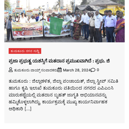
ತುಮಕೂರು ನಗರ ಸುದ್ದಿ
ಪ್ರಜಾ ಪ್ರಭುತ್ವ ಯಶಸ್ಸಿಗೆ ಮತದಾನ ಪ್ರಮುಖವಾಗಿದೆ : ಪ್ರಭು. ಜಿ
0
ತುಮಕೂರು ವಾಯ್ಸ್ ಸಂಪಾದಕರು
March 28, 2024
ತುಮಕೂರು : ಜಿಲ್ಲಾಡಳಿತ, ಜಿಲ್ಲಾ ಪಂಚಾಯತ್, ಜಿಲ್ಲಾ ಸ್ವೀಪ್ ಸಮಿತಿ
ಹಾಗೂ ಕೃಷಿ ಇಲಾಖೆ ತುಮಕೂರು ವತಿಯಿಂದ ನಗರದ ಎಪಿಎಂಸಿ
ಮಾರುಕಟ್ಟೆಯಲ್ಲಿ ಮತದಾನ ಬೃಹತ್ ಜಾಗೃತಿ ಅಭಿಯಾನವನ್ನು
ಹಮ್ಮಿಕೊಳ್ಳಲಾಗಿದ್ದು, ಕಾರ್ಯಕ್ರಮಕ್ಕೆ ಮುಖ್ಯ ಕಾರ್ಯನಿರ್ವಾಹಕ
ಅಧಿಕಾರಿ […]