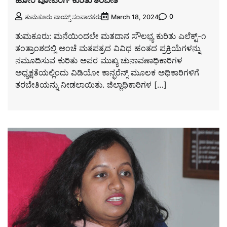
ಹೋಂ ವೋಟಿಂಗ್ ಕುರಿತು ತರಬೇತಿ
0
ತುಮಕೂರು ವಾಯ್ಸ್ ಸಂಪಾದಕರು
March 18, 2024
ತುಮಕೂರು: ಮನೆಯಿಂದಲೇ ಮತದಾನ ಸೌಲಭ್ಯ ಕುರಿತು ಎಲೆಕ್ಟ್-೧
ತಂತ್ರಾಂಶದಲ್ಲಿ ಅಂಚೆ ಮತಪತ್ರದ ವಿವಿಧ ಹಂತದ ಪ್ರಕ್ರಿಯೆಗಳನ್ನು
ನಮೂದಿಸುವ ಕುರಿತು ಅಪರ ಮುಖ್ಯ ಚುನಾವಣಾಧಿಕಾರಿಗಳ
ಅಧ್ಯಕ್ಷತೆಯಲ್ಲಿಂದು ವಿಡಿಯೋ ಕಾನ್ಫರೆನ್ಸ್ ಮೂಲಕ ಅಧಿಕಾರಿಗಳಿಗೆ
ತರಬೇತಿಯನ್ನು ನೀಡಲಾಯಿತು. ಜಿಲ್ಲಾಧಿಕಾರಿಗಳ […]