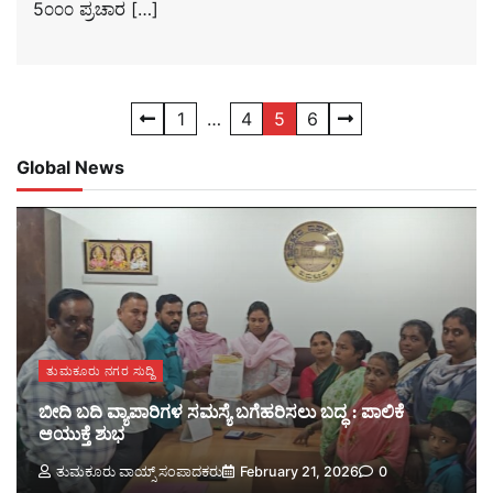
5೦೦೦ ಪ್ರಚಾರ […]
Posts
1
…
4
5
6
pagination
Global News
ತುಮಕೂರು ನಗರ ಸುದ್ದಿ
ಬೀದಿ ಬದಿ ವ್ಯಾಪಾರಿಗಳ ಸಮಸ್ಯೆ ಬಗೆಹರಿಸಲು ಬದ್ಧ : ಪಾಲಿಕೆ
ಆಯುಕ್ತೆ ಶುಭ
ತುಮಕೂರು ವಾಯ್ಸ್ ಸಂಪಾದಕರು
February 21, 2026
0