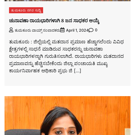
ತುಮಕೂರು ನಗರ ಸುದ್ದಿ
ಚುನಾವಣಾ ರಾಯಭಾರಿಗಳಾಗಿ 8 ಜನ ಸಾಧಕರ ಆಯ್ಕೆ
0
ತುಮಕೂರು ವಾಯ್ಸ್ ಸಂಪಾದಕರು
April 1, 2024
ತುಮಕೂರು : ಜಿಲ್ಲೆಯಲ್ಲಿ ಮತದಾನ ಪ್ರಮಾಣ ಹೆಚ್ಚಾಗಲೆಂದು ವಿವಿಧ
ಕ್ಷೇತ್ರಗಳಲ್ಲಿ ಸಾಧನೆ ಮಾಡಿರುವ ಸಾಧಕರನ್ನು ಚುನಾವಣಾ
ರಾಯಭಾರಿಗಳನ್ನಾಗಿ ಗುರುತಿಸಲಾಗಿದೆ. ರಾಯಭಾರಿಗಳು ಮತದಾನದ
ಪ್ರಮಾಣವನ್ನು ಹೆಚ್ಚಿಸಬೇಕೆಂದು ಜಿಲ್ಲಾ ಪಂಚಾಯತಿ ಮುಖ್ಯ
ಕಾರ್ಯನಿರ್ವಾಹಕ ಅಧಿಕಾರಿ ಪ್ರಭು ಜಿ […]