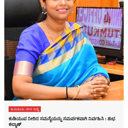
ತುಮಕೂರು ನಗರ ಸುದ್ದಿ
ಕುಡಿಯುವ ನೀರಿನ ಸಮಸ್ಯೆಯನ್ನು ಸಮರ್ಪಕವಾಗಿ ನಿರ್ವಹಿಸಿ : ಶುಭ
ಕಲ್ಯಾಣ್