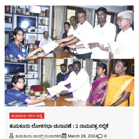
ತುಮಕೂರು ನಗರ ಸುದ್ದಿ
ತುಮಕೂರು ಲೋಕಸಭಾ ಚುನಾವಣೆ : 2 ನಾಮಪತ್ರ ಸಲ್ಲಿಕೆ
0
ತುಮಕೂರು ವಾಯ್ಸ್ ಸಂಪಾದಕರು
March 28, 2024