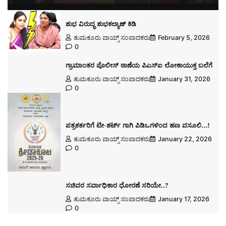
ಶುಭ ವಿರುದ್ಧ ಶುಭಕಲ್ಯಾಣ್ ಕಿಡಿ
ತುಮಕೂರು ವಾಯ್ಸ್ ಸಂಪಾದಕರು
February 5, 2026
0
ಗ್ರಾಮಾಂತರ ಪೊಲೀಸ್ ಠಾಣೆಯ ಪಿಎಸ್ಐ ಲೋಕಾಯುಕ್ತ ಬಲೆಗೆ
ತುಮಕೂರು ವಾಯ್ಸ್ ಸಂಪಾದಕರು
January 31, 2026
0
ಪತ್ರಕರ್ತರಿಗೆ ಟೀ-ಶರ್ಟ್ ಗಾಗಿ ಪಿಡಿಒಗಳಿಂದ ಹಣ ವಸೂಲಿ…!
ತುಮಕೂರು ವಾಯ್ಸ್ ಸಂಪಾದಕರು
January 22, 2026
0
ಸಚಿವರ ಸರ್ವಾಧಿಕಾರ ಧೋರಣೆ ಸರಿಯೇ..?
ತುಮಕೂರು ವಾಯ್ಸ್ ಸಂಪಾದಕರು
January 17, 2026
0