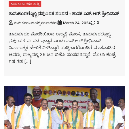
ತುಮಕೂರು ನಗರ ಸುದ್ದಿ
ತುಮಕೂರಲ್ಲೊಬ್ಬ ನಪುಂಸಕ ಸಂಸದ : ಶಾಸಕ ಎಸ್.ಆರ್.ಶ್ರೀನಿವಾಸ್
0
ತುಮಕೂರು ವಾಯ್ಸ್ ಸಂಪಾದಕರು
March 24, 2024
ತುಮಕೂರು: ಮೋದಿಯಿಂದ ರಾಜ್ಯಕ್ಕೆ ಮೋಸ, ತುಮಕೂರಲ್ಲೊಬ್ಬ
ನಪುಂಸಕ ಸಂಸದ ಇದ್ದಾನೆ ಎಂದು ಎಸ್.ಆರ್.ಶ್ರೀನಿವಾಸ್
ವಿವಾದಾತ್ಮಕ ಹೇಳಿಕೆ ನೀಡಿದ್ದಾರೆ. ಸುದ್ದಿಗಾರರೊಂದಿಗೆ ಮಾತನಾಡಿದ
ಅವರು, ರಾಜ್ಯದಲ್ಲಿ 26 ಜನ ಬಿಜೆಪಿ ಸಂಸದರಿದ್ದಾರೆ. ಮೋದಿ ಕಂಡ್ರೆ
ಗಡ ಗಡ […]