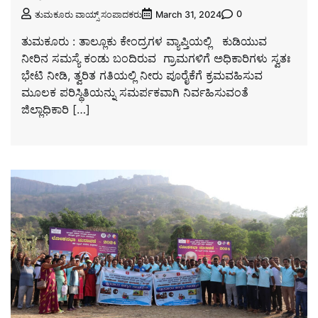
0
ತುಮಕೂರು ವಾಯ್ಸ್ ಸಂಪಾದಕರು
March 31, 2024
ತುಮಕೂರು : ತಾಲ್ಲೂಕು ಕೇಂದ್ರಗಳ ವ್ಯಾಪ್ತಿಯಲ್ಲಿ ಕುಡಿಯುವ
ನೀರಿನ ಸಮಸ್ಯೆ ಕಂಡು ಬಂದಿರುವ ಗ್ರಾಮಗಳಿಗೆ ಅಧಿಕಾರಿಗಳು‌ ಸ್ವತಃ
ಭೇಟಿ ನೀಡಿ, ತ್ವರಿತ ಗತಿಯಲ್ಲಿ ನೀರು ಪೂರೈಕೆಗೆ ಕ್ರಮವಹಿಸುವ
ಮೂಲಕ ಪರಿಸ್ಥಿತಿಯನ್ನು ‌ಸಮರ್ಪಕವಾಗಿ ನಿರ್ವಹಿಸುವಂತೆ
ಜಿಲ್ಲಾಧಿಕಾರಿ […]