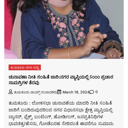
ತುಮಕೂರು ನಗರ ಸುದ್ದಿ
ಚುನಾವಣಾ ನೀತಿ ಸಂಹಿತೆ ಜಾರಿ:ನಗರ ವ್ಯಾಪ್ತಿಯಲ್ಲಿ 5೦೦೦ ಪ್ರಚಾರ
ಸಾಮಗ್ರಿಗಳ ತೆರವು
0
ತುಮಕೂರು ವಾಯ್ಸ್ ಸಂಪಾದಕರು
March 18, 2024
ತುಮಕೂರು : ಲೋಕಸಭಾ ಚುನಾವಣೆಯ ಮಾದರಿ ನೀತಿ ಸಂಹಿತೆ
ಜಾರಿಗೆ ಬಂದಿರುವುದರಿಂದ ನಗರ ವಿಧಾನಸಭಾ ಕ್ಷೇತ್ರ ವ್ಯಾಪ್ತಿಯಲ್ಲಿ
ಬ್ಯಾನರ್, ಫ್ಲೆಕ್ಸ್, ಬಂಟಿಂಗ್, ಹೋರ್ಡಿಂಗ್, ಜನಪ್ರತಿನಿಧಿಗಳ
ಭಾವಚಿತ್ರ/ಹೆಸರು, ಗೋಡೆಬರಹ ಸೇರಿದಂತೆ ಈವರೆಗೂ ಸುಮಾರು