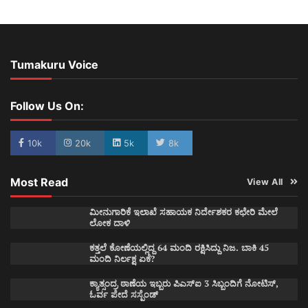
Tumakuru Voice
Follow Us On:
10k
20k
5k
8k
Most Read
View All
ಮೀನುಗಾರಿಕೆ ಇಲಾಖೆ ಸಹಾಯಕ ನಿರ್ದೇಶಕರ ಕಛೇರಿ ಮೇಲೆ
ಲೋಕ ದಾಳಿ
ಕತ್ತಲೆ ಕೋಣೆಯಲ್ಲಿದ್ದ 64 ಮಂದಿ ರಕ್ಷಿಸಿದ್ದು ನಿಜ. ಬಾಕಿ 45
ಮಂದಿ ನಿರ್ಲಕ್ಷ ಏಕೆ?
ಕ್ಯಾತ್ಸಂದ್ರ ಠಾಣೆಯ ಇಬ್ಬರು ಪಿಎಸ್ಐ 3 ಸಿಬ್ಬಂದಿಗೆ ನೋಟಿಸ್,
ಓರ್ವ ಪೇದೆ ಸಸ್ಪೆಂಡ್