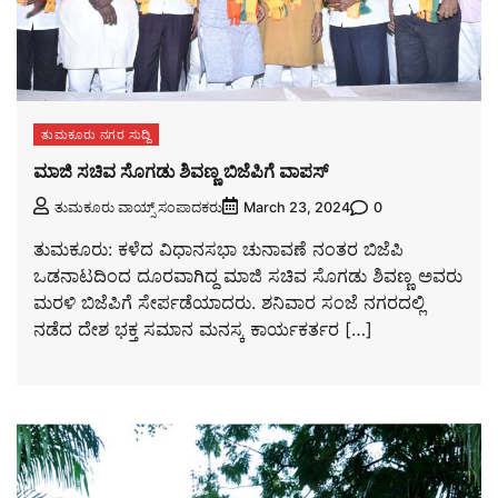
ತುಮಕೂರು ನಗರ ಸುದ್ದಿ
ಮಾಜಿ ಸಚಿವ ಸೊಗಡು ಶಿವಣ್ಣ ಬಿಜೆಪಿಗೆ ವಾಪಸ್
0
ತುಮಕೂರು ವಾಯ್ಸ್ ಸಂಪಾದಕರು
March 23, 2024
ತುಮಕೂರು: ಕಳೆದ ವಿಧಾನಸಭಾ ಚುನಾವಣೆ ನಂತರ ಬಿಜೆಪಿ
ಒಡನಾಟದಿಂದ ದೂರವಾಗಿದ್ದ ಮಾಜಿ ಸಚಿವ ಸೊಗಡು ಶಿವಣ್ಣ ಅವರು
ಮರಳಿ ಬಿಜೆಪಿಗೆ ಸೇರ್ಪಡೆಯಾದರು. ಶನಿವಾರ ಸಂಜೆ ನಗರದಲ್ಲಿ
ನಡೆದ ದೇಶ ಭಕ್ತ ಸಮಾನ ಮನಸ್ಕ ಕಾರ್ಯಕರ್ತರ […]