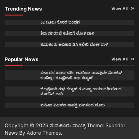
Trending News
View All
32 ಜೂಜು ಕೊರರ ಬಂಧನ
ಶಿರಾ ನಗರಸಭೆ ಕಚೇರಿಗೆ ಲೋಕ ದಾಳಿ
ತುಮಕೂರು ಅಬಕಾರಿ ಡಿಸಿ ಕಛೇರಿ ಲೋಕ ದಾಳಿ
Popular News
View All
ಸರ್ಕಾರದ ಕಾರ್ಯದರ್ಶಿ ಅವರಿಂದ ಯಾವುದೇ ನೋಟಿಸ್
ಬಂದಿಲ್ಲ : ಜಿಲ್ಲಾಧಿಕಾರಿ ಶುಭ ಕಲ್ಯಾಣ್
ಜಿಲ್ಲಾಧಿಕಾರಿ ಶುಭ ಕಲ್ಯಾಣ್ ಗೆ ಮುಖ್ಯ ಕಾರ್ಯದರ್ಶಿಯಿಂದ
ನೋಟಿಸ್ ಜಾರಿ
ಮಹಿಳಾ ಪಿಎಸ್ಐ ನಾಪತ್ತೆ ಮಗಳಿಂದ ದೂರು
Copyright © 2026
ತುಮಕೂರು ವಾಯ್ಸ್
Theme: Superior
News By
Adore Themes
.