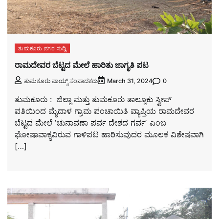
ತುಮಕೂರು ನಗರ ಸುದ್ದಿ
ರಾಮದೇವರ ಬೆಟ್ಟದ ಮೇಲೆ ಹಾರಿತು ಜಾಗೃತಿ ಪಟ
0
ತುಮಕೂರು ವಾಯ್ಸ್ ಸಂಪಾದಕರು
March 31, 2024
ತುಮಕೂರು : ಜಿಲ್ಲಾ ಮತ್ತು ತುಮಕೂರು ತಾಲ್ಲೂಕು ಸ್ವೀಪ್
ವತಿಯಿಂದ ಮೈದಾಳ ಗ್ರಾಮ ಪಂಚಾಯಿತಿ ವ್ಯಾಪ್ತಿಯ ರಾಮದೇವರ
ಬೆಟ್ಟದ ಮೇಲೆ ʼಚುನಾವಣಾ ಪರ್ವ ದೇಶದ ಗರ್ವʼ ಎಂಬ
ಘೋಷಾವಾಕ್ಯವಿರುವ ಗಾಳಿಪಟ ಹಾರಿಸುವುದರ ಮೂಲಕ ವಿಶೇಷವಾಗಿ
[…]