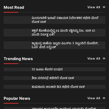
Most Read
View All
ಮೀನುಗಾರಿಕೆ ಇಲಾಖೆ ಸಹಾಯಕ ನಿರ್ದೇಶಕರ ಕಛೇರಿ ಮೇಲೆ
ಲೋಕ ದಾಳಿ
ಕತ್ತಲೆ ಕೋಣೆಯಲ್ಲಿದ್ದ 64 ಮಂದಿ ರಕ್ಷಿಸಿದ್ದು ನಿಜ. ಬಾಕಿ 45
ಮಂದಿ ನಿರ್ಲಕ್ಷ ಏಕೆ?
ಕ್ಯಾತ್ಸಂದ್ರ ಠಾಣೆಯ ಇಬ್ಬರು ಪಿಎಸ್ಐ 3 ಸಿಬ್ಬಂದಿಗೆ ನೋಟಿಸ್,
ಓರ್ವ ಪೇದೆ ಸಸ್ಪೆಂಡ್
Trending News
View All
32 ಜೂಜು ಕೊರರ ಬಂಧನ
ಶಿರಾ ನಗರಸಭೆ ಕಚೇರಿಗೆ ಲೋಕ ದಾಳಿ
ತುಮಕೂರು ಅಬಕಾರಿ ಡಿಸಿ ಕಛೇರಿ ಲೋಕ ದಾಳಿ
Popular News
View All
ಸರ್ಕಾರದ ಕಾರ್ಯದರ್ಶಿ ಅವರಿಂದ ಯಾವುದೇ ನೋಟಿಸ್