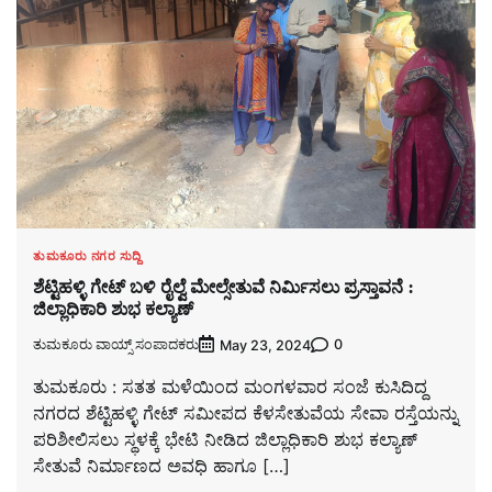
ತುಮಕೂರು ನಗರ ಸುದ್ದಿ
ಶೆಟ್ಟಿಹಳ್ಳಿ ಗೇಟ್ ಬಳಿ ರೈಲ್ವೆ ಮೇಲ್ಸೇತುವೆ ನಿರ್ಮಿಸಲು ಪ್ರಸ್ತಾವನೆ :
ಜಿಲ್ಲಾಧಿಕಾರಿ ಶುಭ ಕಲ್ಯಾಣ್
ತುಮಕೂರು ವಾಯ್ಸ್ ಸಂಪಾದಕರು
0
May 23, 2024
ತುಮಕೂರು : ಸತತ ಮಳೆಯಿಂದ ಮಂಗಳವಾರ ಸಂಜೆ ಕುಸಿದಿದ್ದ
ನಗರದ ಶೆಟ್ಟಿಹಳ್ಳಿ ಗೇಟ್ ಸಮೀಪದ ಕೆಳಸೇತುವೆಯ ಸೇವಾ ರಸ್ತೆಯನ್ನು
ಪರಿಶೀಲಿಸಲು ಸ್ಥಳಕ್ಕೆ ಭೇಟಿ ನೀಡಿದ ಜಿಲ್ಲಾಧಿಕಾರಿ ಶುಭ ಕಲ್ಯಾಣ್
ಸೇತುವೆ ನಿರ್ಮಾಣದ ಅವಧಿ ಹಾಗೂ […]