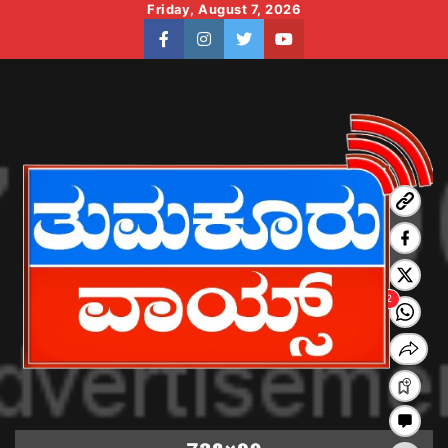
Skip
Friday, August 7, 2026
to
facebook
instagram
twitter
youtube
content