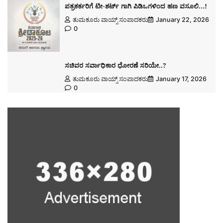
ಪತ್ರಕರ್ತರಿಗೆ ಟೀ-ಶರ್ಟ್ ಗಾಗಿ ಪಿಡಿಒಗಳಿಂದ ಹಣ ವಸೂಲಿ…!
ತುಮಕೂರು ವಾಯ್ಸ್ ಸಂಪಾದಕರು
January 22, 2026
0
ಸಚಿವರ ಸರ್ವಾಧಿಕಾರ ಧೋರಣೆ ಸರಿಯೇ..?
ತುಮಕೂರು ವಾಯ್ಸ್ ಸಂಪಾದಕರು
January 17, 2026
0