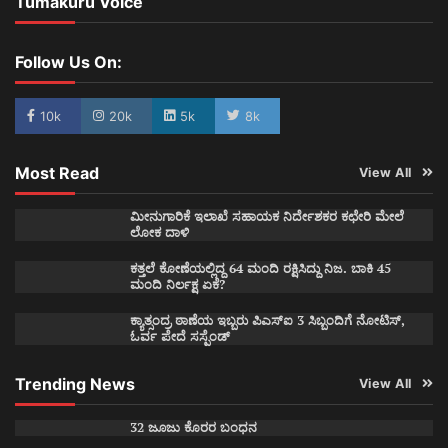
Tumakuru Voice
Follow Us On:
10k
20k
5k
8k
Most Read
View All
ಮೀನುಗಾರಿಕೆ ಇಲಾಖೆ ಸಹಾಯಕ ನಿರ್ದೇಶಕರ ಕಛೇರಿ ಮೇಲೆ
ಲೋಕ ದಾಳಿ
ಕತ್ತಲೆ ಕೋಣೆಯಲ್ಲಿದ್ದ 64 ಮಂದಿ ರಕ್ಷಿಸಿದ್ದು ನಿಜ. ಬಾಕಿ 45
ಮಂದಿ ನಿರ್ಲಕ್ಷ ಏಕೆ?
ಕ್ಯಾತ್ಸಂದ್ರ ಠಾಣೆಯ ಇಬ್ಬರು ಪಿಎಸ್ಐ 3 ಸಿಬ್ಬಂದಿಗೆ ನೋಟಿಸ್,
ಓರ್ವ ಪೇದೆ ಸಸ್ಪೆಂಡ್
Trending News
View All
32 ಜೂಜು ಕೊರರ ಬಂಧನ