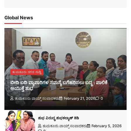
Global News
ತುಮಕೂರು ನಗರ ಸುದ್ದಿ
ಬೀದಿ ಬದಿ ವ್ಯಾಪಾರಿಗಳ ಸಮಸ್ಯೆ ಬಗೆಹರಿಸಲು ಬದ್ಧ : ಪಾಲಿಕೆ
ಆಯುಕ್ತೆ ಶುಭ
ತುಮಕೂರು ವಾಯ್ಸ್ ಸಂಪಾದಕರು
February 21, 2026
0
ಶುಭ ವಿರುದ್ಧ ಶುಭಕಲ್ಯಾಣ್ ಕಿಡಿ
ತುಮಕೂರು ವಾಯ್ಸ್ ಸಂಪಾದಕರು
February 5, 2026