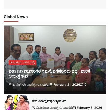
Global News
ತುಮಕೂರು ನಗರ ಸುದ್ದಿ
ಬೀದಿ ಬದಿ ವ್ಯಾಪಾರಿಗಳ ಸಮಸ್ಯೆ ಬಗೆಹರಿಸಲು ಬದ್ಧ : ಪಾಲಿಕೆ
ಆಯುಕ್ತೆ ಶುಭ
ತುಮಕೂರು ವಾಯ್ಸ್ ಸಂಪಾದಕರು
February 21, 2026
0
ಶುಭ ವಿರುದ್ಧ ಶುಭಕಲ್ಯಾಣ್ ಕಿಡಿ
ತುಮಕೂರು ವಾಯ್ಸ್ ಸಂಪಾದಕರು
February 5, 2026