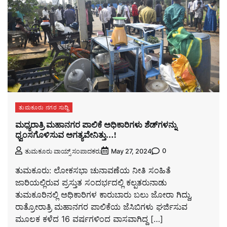
ತುಮಕೂರು ನಗರ ಸುದ್ದಿ
ಮಧ್ಯರಾತ್ರಿ ಮಹಾನಗರ ಪಾಲಿಕೆ ಅಧಿಕಾರಿಗಳು ಶೆಡ್‌ಗಳನ್ನು
ಧ್ವಂಸಗೊಳಿಸುವ ಅಗತ್ಯವೇನಿತ್ತು…!
0
ತುಮಕೂರು ವಾಯ್ಸ್ ಸಂಪಾದಕರು
May 27, 2024
ತುಮಕೂರು: ಲೋಕಸಭಾ ಚುನಾವಣೆಯ ನೀತಿ ಸಂಹಿತೆ
ಜಾರಿಯಲ್ಲಿರುವ ಪ್ರಸ್ತುತ ಸಂದರ್ಭದಲ್ಲಿ ಕಲ್ಪತರುನಾಡು
ತುಮಕೂರಿನಲ್ಲಿ ಅಧಿಕಾರಿಗಳ ಕಾರುಬಾರು ಬಲು ಜೋರಾ ಗಿದ್ದು,
ರಾತ್ರೋರಾತ್ರಿ ಮಹಾನಗರ ಪಾಲಿಕೆಯ ಜೆಸಿಬಿಗಳು ಘರ್ಜಿಸುವ
ಮೂಲಕ ಕಳೆದ 16 ವರ್ಷಗಳಿಂದ ವಾಸವಾಗಿದ್ದ […]