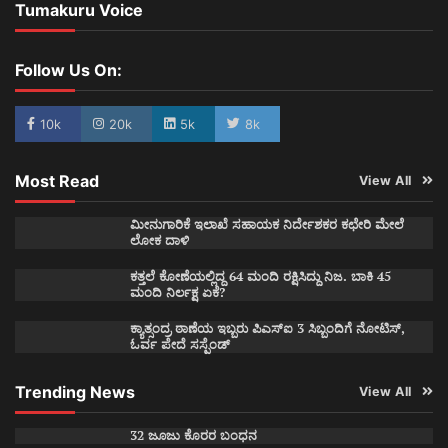
Tumakuru Voice
Follow Us On:
10k
20k
5k
8k
Most Read
View All
ಮೀನುಗಾರಿಕೆ ಇಲಾಖೆ ಸಹಾಯಕ ನಿರ್ದೇಶಕರ ಕಛೇರಿ ಮೇಲೆ
ಲೋಕ ದಾಳಿ
ಕತ್ತಲೆ ಕೋಣೆಯಲ್ಲಿದ್ದ 64 ಮಂದಿ ರಕ್ಷಿಸಿದ್ದು ನಿಜ. ಬಾಕಿ 45
ಮಂದಿ ನಿರ್ಲಕ್ಷ ಏಕೆ?
ಕ್ಯಾತ್ಸಂದ್ರ ಠಾಣೆಯ ಇಬ್ಬರು ಪಿಎಸ್ಐ 3 ಸಿಬ್ಬಂದಿಗೆ ನೋಟಿಸ್,
ಓರ್ವ ಪೇದೆ ಸಸ್ಪೆಂಡ್
Trending News
View All
32 ಜೂಜು ಕೊರರ ಬಂಧನ