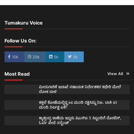
Tumakuru Voice
Follow Us On:
10k
20k
5k
8k
Most Read
View All
ಮೀನುಗಾರಿಕೆ ಇಲಾಖೆ ಸಹಾಯಕ ನಿರ್ದೇಶಕರ ಕಛೇರಿ ಮೇಲೆ
ಲೋಕ ದಾಳಿ
ಕತ್ತಲೆ ಕೋಣೆಯಲ್ಲಿದ್ದ 64 ಮಂದಿ ರಕ್ಷಿಸಿದ್ದು ನಿಜ. ಬಾಕಿ 45
ಮಂದಿ ನಿರ್ಲಕ್ಷ ಏಕೆ?
ಕ್ಯಾತ್ಸಂದ್ರ ಠಾಣೆಯ ಇಬ್ಬರು ಪಿಎಸ್ಐ 3 ಸಿಬ್ಬಂದಿಗೆ ನೋಟಿಸ್,
ಓರ್ವ ಪೇದೆ ಸಸ್ಪೆಂಡ್