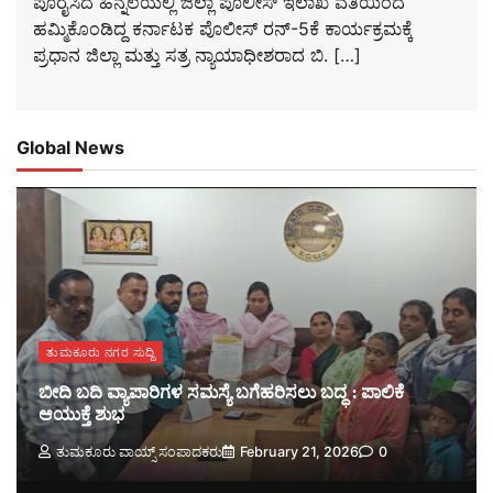
ಪೂರೈಸಿದ ಹಿನ್ನೆಲೆಯಲ್ಲಿ ಜಿಲ್ಲಾ ಪೊಲೀಸ್ ಇಲಾಖೆ ವತಿಯಿಂದ
ಹಮ್ಮಿಕೊಂಡಿದ್ದ ಕರ್ನಾಟಕ ಪೊಲೀಸ್ ರನ್-5ಕೆ ಕಾರ್ಯಕ್ರಮಕ್ಕೆ
ಪ್ರಧಾನ ಜಿಲ್ಲಾ ಮತ್ತು ಸತ್ರ ನ್ಯಾಯಾಧೀಶರಾದ ಬಿ. […]
Global News
ತುಮಕೂರು ನಗರ ಸುದ್ದಿ
ಬೀದಿ ಬದಿ ವ್ಯಾಪಾರಿಗಳ ಸಮಸ್ಯೆ ಬಗೆಹರಿಸಲು ಬದ್ಧ : ಪಾಲಿಕೆ
ಆಯುಕ್ತೆ ಶುಭ
ತುಮಕೂರು ವಾಯ್ಸ್ ಸಂಪಾದಕರು
February 21, 2026
0