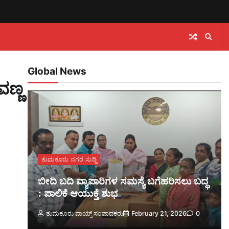
Global News
ವಣ್ಣ
ತುಮಕೂರು ನಗರ ಸುದ್ದಿ
ಬೀದಿ ಬದಿ ವ್ಯಾಪಾರಿಗಳ ಸಮಸ್ಯೆ ಬಗೆಹರಿಸಲು ಬದ್ಧ
: ಪಾಲಿಕೆ ಆಯುಕ್ತೆ ಶುಭ
ತುಮಕೂರು ವಾಯ್ಸ್ ಸಂಪಾದಕರು
February 21, 2026
0