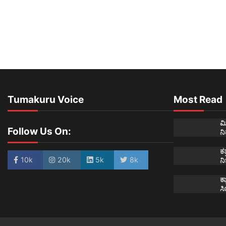
Tumakuru Voice
Most Read
ಮ
Follow Us On:
ನ
ಕತ
10k
20k
5k
8k
ನಿ
ಕ್
ಸಿ