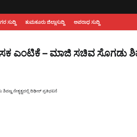
 ಸುದ್ದಿ
ತುಮಕೂರು ಜಿಲ್ಲಾಸುದ್ದಿ
ಅಪರಾಧ ಸುದ್ದಿ
ಾಸಕ ಎಂಟಿಕೆ – ಮಾಜಿ ಸಚಿವ ಸೊಗಡು ಶಿ
ಣ್ಣ ನೇತೃತ್ವದಲ್ಲಿ ದಿಢೀರ್ ಪ್ರತಿಭಟನೆ