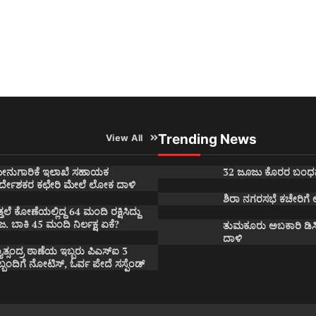
Trending News
View All
ೀನುಗಾರಿಕೆ ಇಲಾಖೆ ಸಹಾಯಕ
32 ಜೂಜು ಕೊರರ ಬಂಧ
ಿರ್ದೇಶಕರ ಕಛೇರಿ ಮೇಲೆ ಲೋಕ ದಾಳಿ
ಶಿರಾ ನಗರಸಭೆ ಕಚೇರಿಗೆ
್ತಲೆ ಕೋಣೆಯಲ್ಲಿದ್ದ 64 ಮಂದಿ ರಕ್ಷಿಸಿದ್ದು
ಜ. ಬಾಕಿ 45 ಮಂದಿ ನಿರ್ಲಕ್ಷ ಏಕೆ?
ತುಮಕೂರು ಅಬಕಾರಿ ಡಿಸ
ದಾಳಿ
ಯಾತ್ಸಂದ್ರ ಠಾಣೆಯ ಇಬ್ಬರು ಪಿಎಸ್ಐ 3
ಬ್ಬಂದಿಗೆ ನೋಟಿಸ್, ಓರ್ವ ಪೇದೆ ಸಸ್ಪೆಂಡ್