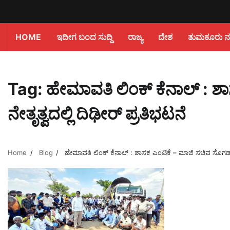
HOME
ಇದೀಗ ಬಂದ ಸುದ್ದಿ
ರಾಜ್ಯ
ದೇಶ
ತುಮಕೂರು ನಗರ
Tag:
ಹೇಮಾವತಿ ಲಿಂಕ್ ಕೆನಾಲ್ : ಶ
ನೇತೃತ್ವದಲ್ಲಿ ದಿಢೀರ್ ಪ್ರತಿಭಟನೆ
Home
Blog
ಹೇಮಾವತಿ ಲಿಂಕ್ ಕೆನಾಲ್ : ಶಾಸಕ ಎಂಟಿಕೆ – ಮಾಜಿ ಸಚಿವ ಸೊಗಡು ಶಿವ