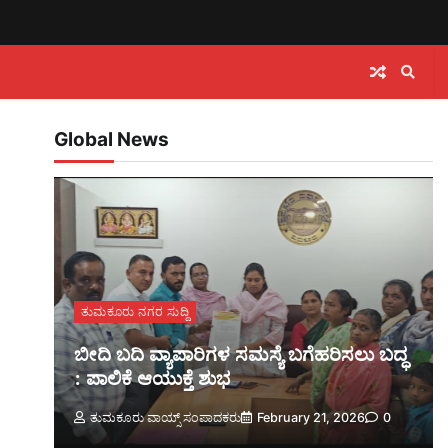
Global News
ತುಮಕೂರು ನಗರ ಸುದ್ದಿ
ಬೀದಿ ಬದಿ ವ್ಯಾಪಾರಿಗಳ ಸಮಸ್ಯೆ ಬಗೆಹರಿಸಲು ಬದ್ಧ
: ಪಾಲಿಕೆ ಆಯುಕ್ತೆ ಶುಭ
ತುಮಕೂರು ವಾಯ್ಸ್ ಸಂಪಾದಕರು
February 21, 2026
0