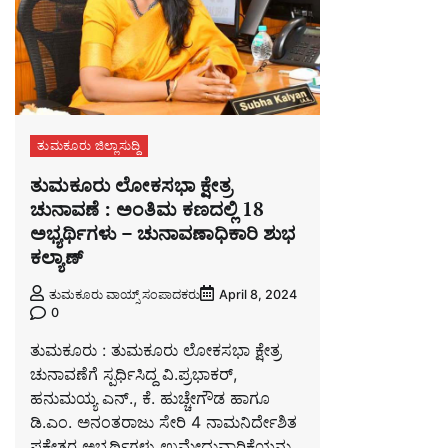
ತುಮಕೂರು ಜಿಲ್ಲಾಸುದ್ದಿ
ತುಮಕೂರು ಲೋಕಸಭಾ ಕ್ಷೇತ್ರ
ಚುನಾವಣೆ : ಅಂತಿಮ ಕಣದಲ್ಲಿ 18
ಅಭ್ಯರ್ಥಿಗಳು – ಚುನಾವಣಾಧಿಕಾರಿ ಶುಭ
ಕಲ್ಯಾಣ್
ತುಮಕೂರು ವಾಯ್ಸ್ ಸಂಪಾದಕರು
April 8, 2024
0
ತುಮಕೂರು : ತುಮಕೂರು ಲೋಕಸಭಾ ಕ್ಷೇತ್ರ
ಚುನಾವಣೆಗೆ ಸ್ಪರ್ಧಿಸಿದ್ದ ವಿ.ಪ್ರಭಾಕರ್,
ಹನುಮಯ್ಯ ಎನ್., ಕೆ. ಹುಚ್ಚೇಗೌಡ ಹಾಗೂ
ಡಿ.ಎಂ. ಅನಂತರಾಜು ಸೇರಿ 4 ನಾಮನಿರ್ದೇಶಿತ
ಪಕ್ಷೇತರ ಅಭ್ಯರ್ಥಿಗಳು ಉಮೇದುವಾರಿಕೆಯನ್ನು