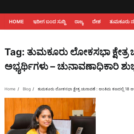
HOME
ಇದೀಗ ಬಂದ ಸುದ್ದಿ
ರಾಜ್ಯ
ದೇಶ
ತುಮಕೂರು ನಗರ
Tag:
ತುಮಕೂರು ಲೋಕಸಭಾ ಕ್ಷೇತ್ರ 
ಅಭ್ಯರ್ಥಿಗಳು – ಚುನಾವಣಾಧಿಕಾರಿ ಶುಭ
Home
Blog
ತುಮಕೂರು ಲೋಕಸಭಾ ಕ್ಷೇತ್ರ ಚುನಾವಣೆ : ಅಂತಿಮ ಕಣದಲ್ಲಿ 18 ಅಭ್