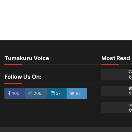
Tumakuru Voice
Most Read
ಮ
Follow Us On:
ನ
ಕತ
10k
20k
5k
8k
ನಿ
ಕ್
ಸಿ