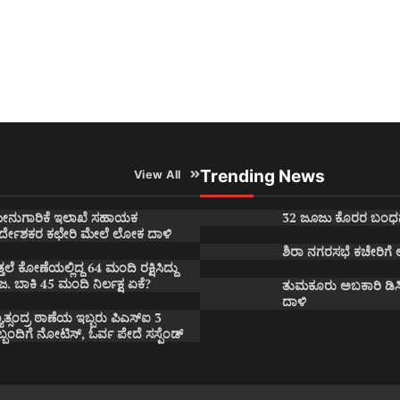
Trending News
View All
ೀನುಗಾರಿಕೆ ಇಲಾಖೆ ಸಹಾಯಕ
32 ಜೂಜು ಕೊರರ ಬಂಧ
ಿರ್ದೇಶಕರ ಕಛೇರಿ ಮೇಲೆ ಲೋಕ ದಾಳಿ
ಶಿರಾ ನಗರಸಭೆ ಕಚೇರಿಗೆ
್ತಲೆ ಕೋಣೆಯಲ್ಲಿದ್ದ 64 ಮಂದಿ ರಕ್ಷಿಸಿದ್ದು
ಜ. ಬಾಕಿ 45 ಮಂದಿ ನಿರ್ಲಕ್ಷ ಏಕೆ?
ತುಮಕೂರು ಅಬಕಾರಿ ಡಿಸ
ದಾಳಿ
ಯಾತ್ಸಂದ್ರ ಠಾಣೆಯ ಇಬ್ಬರು ಪಿಎಸ್ಐ 3
ಬ್ಬಂದಿಗೆ ನೋಟಿಸ್, ಓರ್ವ ಪೇದೆ ಸಸ್ಪೆಂಡ್