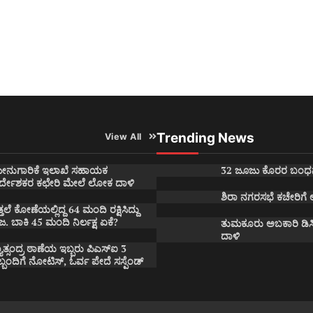
Trending News
View All
ೀನುಗಾರಿಕೆ ಇಲಾಖೆ ಸಹಾಯಕ
32 ಜೂಜು ಕೊರರ ಬಂಧ
ಿರ್ದೇಶಕರ ಕಛೇರಿ ಮೇಲೆ ಲೋಕ ದಾಳಿ
ಶಿರಾ ನಗರಸಭೆ ಕಚೇರಿಗೆ
್ತಲೆ ಕೋಣೆಯಲ್ಲಿದ್ದ 64 ಮಂದಿ ರಕ್ಷಿಸಿದ್ದು
ಜ. ಬಾಕಿ 45 ಮಂದಿ ನಿರ್ಲಕ್ಷ ಏಕೆ?
ತುಮಕೂರು ಅಬಕಾರಿ ಡಿಸ
ದಾಳಿ
ಯಾತ್ಸಂದ್ರ ಠಾಣೆಯ ಇಬ್ಬರು ಪಿಎಸ್ಐ 3
ಬ್ಬಂದಿಗೆ ನೋಟಿಸ್, ಓರ್ವ ಪೇದೆ ಸಸ್ಪೆಂಡ್