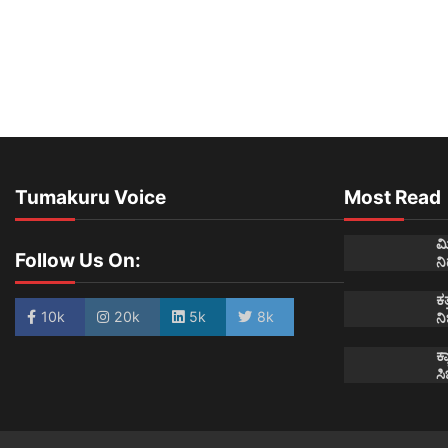
Tumakuru Voice
Most Read
ಮ
Follow Us On:
ನ
ಕತ
10k
20k
5k
8k
ನಿ
ಕ್
ಸಿ