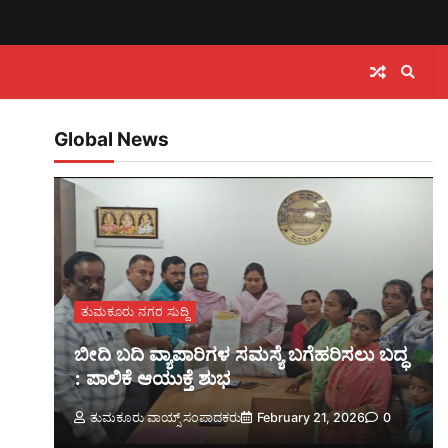
Global News
ತುಮಕೂರು ನಗರ ಸುದ್ದಿ
ಬೀದಿ ಬದಿ ವ್ಯಾಪಾರಿಗಳ ಸಮಸ್ಯೆ ಬಗೆಹರಿಸಲು ಬದ್ಧ
: ಪಾಲಿಕೆ ಆಯುಕ್ತೆ ಶುಭ
ತುಮಕೂರು ವಾಯ್ಸ್ ಸಂಪಾದಕರು
February 21, 2026
0